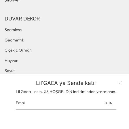
DUVAR DEKOR
Seamless
Geometrik
Çiçek & Orman
Hayvan
Soyut
Küçük Desenli
Lil'GAEA ya Sende katıl
Ürünler
Panoramik & Manzara
Lil Gaea lı olun, %5 HOŞGELDİN indiriminden yararlanın.
JOIN
© gaeacom 2026
Powered by Shopify