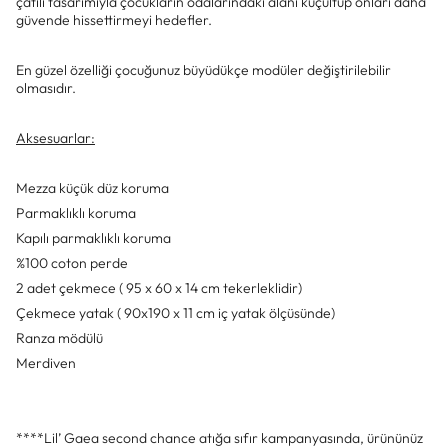
çatılı tasarımıyla çocukların odalarındaki alanı küçültüp onları daha
güvende hissettirmeyi hedefler.
En güzel özelliği çocuğunuz büyüdükçe modüler değiştirilebilir
olmasıdır.
Aksesuarlar:
Mezza küçük düz koruma
Parmaklıklı koruma
Kapılı parmaklıklı koruma
%100 coton perde
2 adet çekmece ( 95 x 60 x 14 cm tekerleklidir)
Çekmece yatak ( 90x190 x 11 cm iç yatak ölçüsünde)
Ranza mödülü
Merdiven
****Lil’ Gaea second chance atığa sıfır kampanyasında, ürününüz