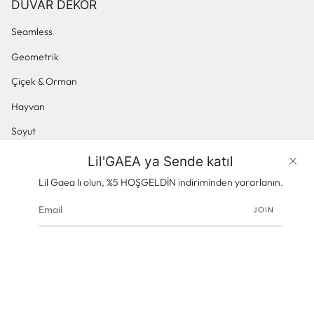
DUVAR DEKOR
Seamless
Geometrik
Çiçek & Orman
Hayvan
Soyut
Küçük Desenli
Lil'GAEA ya Sende katıl
Ürünler
Panoramik & Manzara
Lil Gaea lı olun, %5 HOŞGELDİN indiriminden yararlanın.
JOIN
© gaeacom 2026
Powered by Shopify