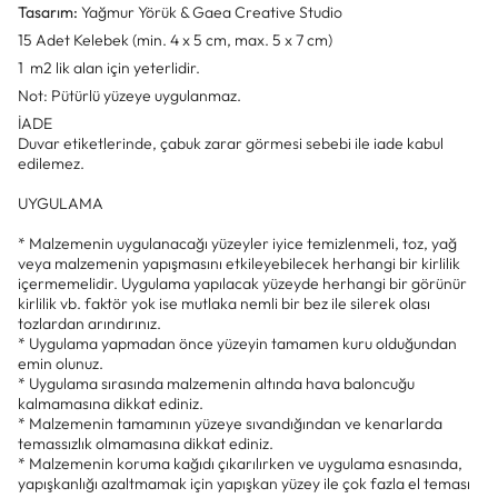
Tasarım:
Yağmur Yörük & Gaea Creative Studio
15 Adet Kelebek (min. 4 x 5 cm, max. 5 x 7 cm)
1 m2 lik alan için yeterlidir.
Not: Pütürlü yüzeye uygulanmaz.
İADE
Duvar etiketlerinde, çabuk zarar görmesi sebebi ile iade kabul
edilemez.
UYGULAMA
* Malzemenin uygulanacağı yüzeyler iyice temizlenmeli, toz, yağ
veya malzemenin yapışmasını etkileyebilecek herhangi bir kirlilik
içermemelidir. Uygulama yapılacak yüzeyde herhangi bir görünür
kirlilik vb. faktör yok ise mutlaka nemli bir bez ile silerek olası
tozlardan arındırınız.
* Uygulama yapmadan önce yüzeyin tamamen kuru olduğundan
emin olunuz.
* Uygulama sırasında malzemenin altında hava baloncuğu
kalmamasına dikkat ediniz.
* Malzemenin tamamının yüzeye sıvandığından ve kenarlarda
temassızlık olmamasına dikkat ediniz.
* Malzemenin koruma kağıdı çıkarılırken ve uygulama esnasında,
yapışkanlığı azaltmamak için yapışkan yüzey ile çok fazla el teması