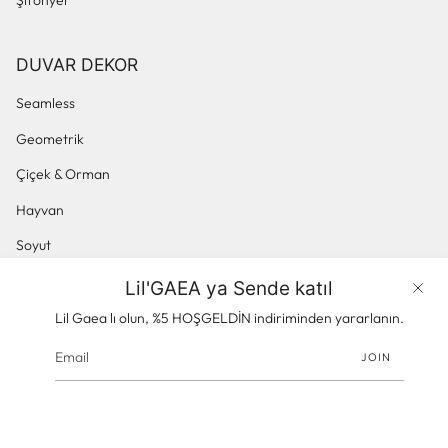
DUVAR DEKOR
Seamless
Geometrik
Çiçek & Orman
Hayvan
Soyut
Küçük Desenli
Lil'GAEA ya Sende katıl
Ürünler
Panoramik & Manzara
Lil Gaea lı olun, %5 HOŞGELDİN indiriminden yararlanın.
JOIN
© gaeacom 2026
Powered by Shopify