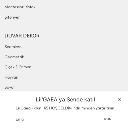
Montessori Yatak
Şifonyer
DUVAR DEKOR
Seamless
Geometrik
Çiçek & Orman
Hayvan
Soyut
Küçük Desenli
Lil'GAEA ya Sende katıl
Ürünler
Panoramik & Manzara
Lil Gaea lı olun, %5 HOŞGELDİN indiriminden yararlanın.
JOIN