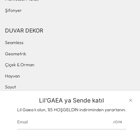
Şifonyer
DUVAR DEKOR
Seamless
Geometrik
Çiçek & Orman
Hayvan
Soyut
Küçük Desenli
Lil'GAEA ya Sende katıl
Ürünler
Panoramik & Manzara
Lil Gaea lı olun, %5 HOŞGELDİN indiriminden yararlanın.
JOIN