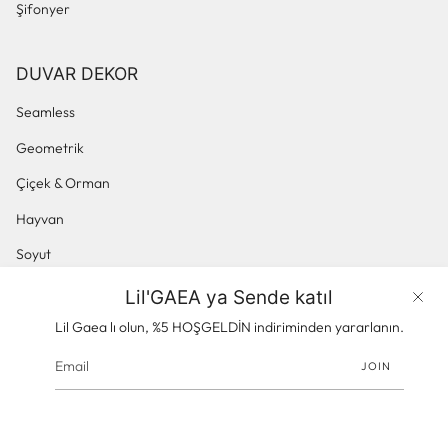
Şifonyer
DUVAR DEKOR
Seamless
Geometrik
Çiçek & Orman
Hayvan
Soyut
Küçük Desenli
Lil'GAEA ya Sende katıl
Ürünler
Panoramik & Manzara
Lil Gaea lı olun, %5 HOŞGELDİN indiriminden yararlanın.
JOIN