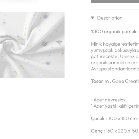
Description
%100 organik pamuk 
Minik hayalperestlerim
yumuşacık dokusuyla uy
götürecektir. Unisex o
organik pamuktan üreti
Avrupa standartlarınd
Tasarım :
Gaea Creativ
1 Adet nevresim
1 Adet yastık kılıfı içerir
Çocuk :
100 x 150 cm 
Genç :
160 x 220 x 50