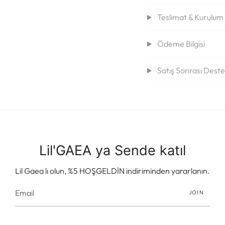
Teslimat & Kurulum B
Ödeme Bilgisi
Satış Sonrası Dest
Lil'GAEA ya Sende katıl
Müşteri Değerlendirmeleri
Lil Gaea lı olun, %5 HOŞGELDİN indiriminden yararlanın.
İlk değerlendirmeyi yapan siz olun
JOIN
Değerlendirme yazın