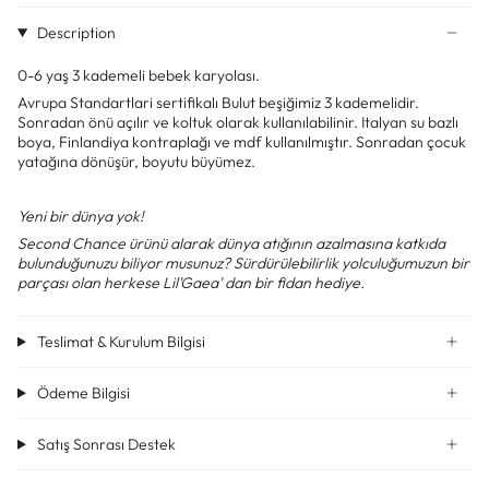
Description
0-6 yaş 3 kademeli bebek karyolası.
Avrupa Standartlari sertifikalı Bulut beşiğimiz 3 kademelidir.
Sonradan önü açılır ve koltuk olarak kullanılabilinir. Italyan su bazlı
boya, Finlandiya kontraplağı ve mdf kullanılmıştır. Sonradan çocuk
yatağına dönüşür, boyutu büyümez.
Yeni bir dünya yok!
Second Chance ürünü alarak dünya atığının azalmasına katkıda
bulunduğunuzu biliyor musunuz? Sürdürülebilirlik yolculuğumuzun bir
parçası olan herkese Lil'Gaea' dan bir fidan hediye.
Teslimat & Kurulum Bilgisi
Ödeme Bilgisi
Satış Sonrası Destek