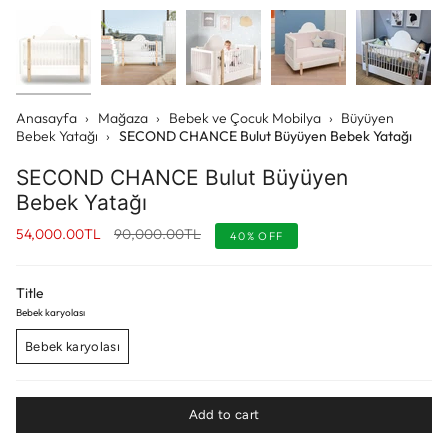
Anasayfa
›
Mağaza
›
Bebek ve Çocuk Mobilya
›
Büyüyen
Bebek Yatağı
›
SECOND CHANCE Bulut Büyüyen Bebek Yatağı
SECOND CHANCE Bulut Büyüyen
Bebek Yatağı
Regular
54,000.00TL
90,000.00TL
40%
OFF
price
Title
Bebek karyolası
Bebek karyolası
Add to cart