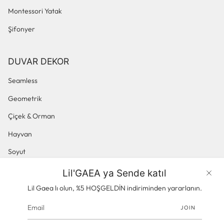
Montessori Yatak
Şifonyer
DUVAR DEKOR
Seamless
Geometrik
Çiçek & Orman
Hayvan
Soyut
Küçük Desenli
Lil'GAEA ya Sende katıl
Ürünler
Panoramik & Manzara
Lil Gaea lı olun, %5 HOŞGELDİN indiriminden yararlanın.
JOIN