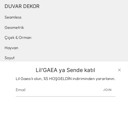
DUVAR DEKOR
Seamless
Geometrik
Çiçek & Orman
Hayvan
Soyut
Küçük Desenli
Lil'GAEA ya Sende katıl
Ürünler
Panoramik & Manzara
Lil Gaea lı olun, %5 HOŞGELDİN indiriminden yararlanın.
JOIN
© gaeacom 2026
Powered by Shopify