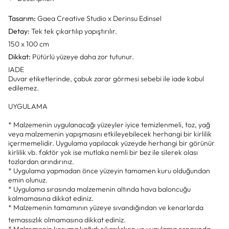
Tasarım:
Gaea Creative Studio x Derinsu Edinsel
Detay:
Tek tek çıkartılıp yapıştırılır.
150 x 100 cm
Dikkat:
Pütürlü yüzeye
daha zor tutunur.
IADE
Duvar etiketlerinde, çabuk zarar görmesi sebebi ile iade kabul
edilemez.
UYGULAMA
* Malzemenin uygulanacağı yüzeyler iyice temizlenmeli, toz, yağ
veya malzemenin yapışmasını etkileyebilecek herhangi bir kirlilik
içermemelidir. Uygulama yapılacak yüzeyde herhangi bir görünür
kirlilik vb. faktör yok ise mutlaka nemli bir bez ile silerek olası
tozlardan arındırınız.
* Uygulama yapmadan önce yüzeyin tamamen kuru olduğundan
emin olunuz.
* Uygulama sırasında malzemenin altında hava baloncuğu
kalmamasına dikkat ediniz.
* Malzemenin tamamının yüzeye sıvandığından ve kenarlarda
temassızlık olmamasına dikkat ediniz.
* Malzemenin koruma kağıdı çıkarılırken ve uygulama esnasında,