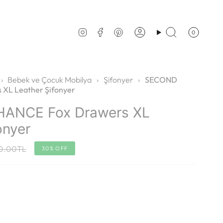
0
Account
Search
Instagram
Facebook
Pinterest
›
Bebek ve Çocuk Mobilya
›
Şifonyer
›
SECOND
XL Leather Şifonyer
ANCE Fox Drawers XL
onyer
r
0.00TL
30%
OFF