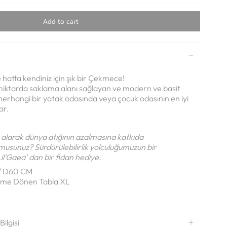
Add to cart
atta kendiniz için şık bir Çekmece!
miktarda saklama alanı sağlayan ve modern ve basit
herhangi bir yatak odasında veya çocuk odasının en iyi
ar.
larak dünya atığının azalmasına katkıda
musunuz? Sürdürülebilirlik yolculuğumuzun bir
il'Gaea' dan bir fidan hediye.
/ D60 CM
irme Dönen Tabla XL
ilgisi