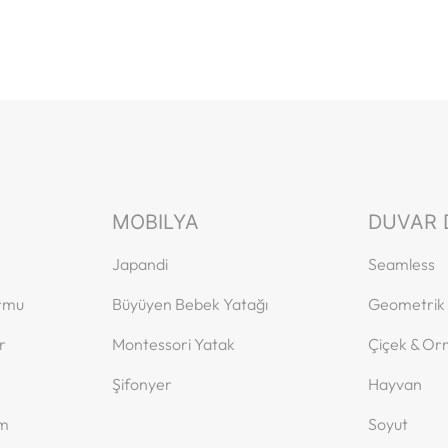
MOBILYA
DUVAR 
Japandi
Seamless
ormu
Büyüyen Bebek Yatağı
Geometrik
r
Montessori Yatak
Çiçek & O
Şifonyer
Hayvan
ım
Soyut