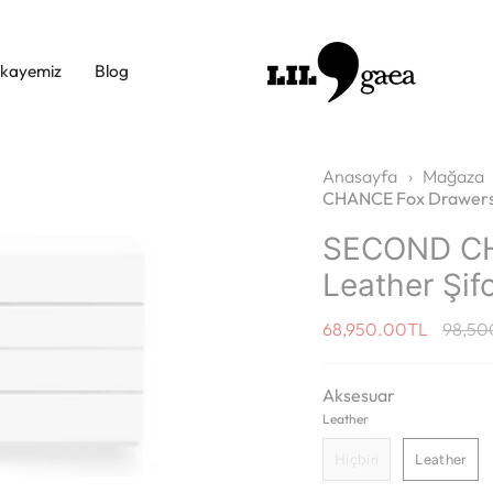
ikayemiz
Blog
Anasayfa
›
Mağaza
CHANCE Fox Drawers 
SECOND CH
Leather Şif
Regula
68,950.00TL
98,50
price
Aksesuar
Leather
Hiçbiri
Leather