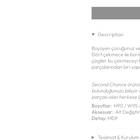
Description
Büyüyen çocuğunuz ve h
Dört çekmece ile bol 
çizgiler bu çekmeceyi 
parçalarından biri yap
Second Chance ürünü a
bulunduğunuzu biliyor 
parçası olan herkese L
Boyutlar:
H90 / W95 
Aksesuar:
Alt Değişt
Detay:
MDF
Teslimat & Kurulum B