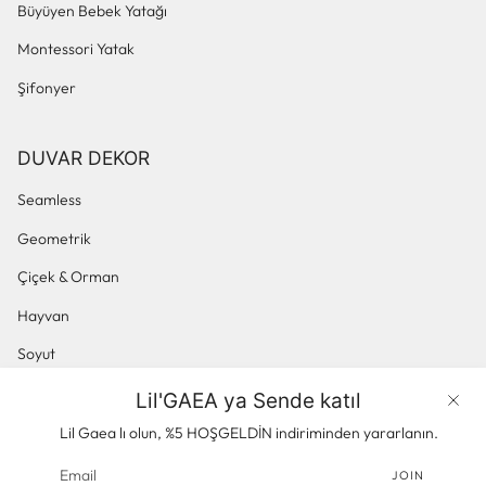
Büyüyen Bebek Yatağı
Montessori Yatak
Şifonyer
DUVAR DEKOR
Seamless
Geometrik
Çiçek & Orman
Hayvan
Soyut
Küçük Desenli
Lil'GAEA ya Sende katıl
Ürünler
Panoramik & Manzara
Lil Gaea lı olun, %5 HOŞGELDİN indiriminden yararlanın.
JOIN