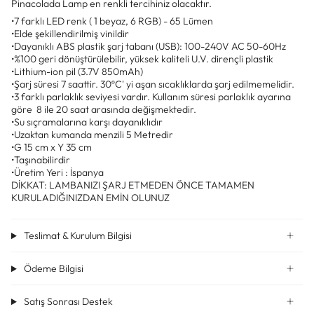
Pinacolada Lamp en renkli tercihiniz olacaktır.
•7 farklı LED renk ( 1 beyaz, 6 RGB) - 65 Lümen
•Elde şekillendirilmiş vinildir
•Dayanıklı ABS plastik şarj tabanı (USB): 100-240V AC 50-60Hz
•%100 geri dönüştürülebilir, yüksek kaliteli U.V. dirençli plastik
•Lithium-ion pil (3.7V 850mAh)
•Şarj süresi 7 saattir. 30ºC' yi aşan sıcaklıklarda şarj edilmemelidir.
•3 farklı parlaklık seviyesi vardır. Kullanım süresi parlaklık ayarına
göre 8 ile 20 saat arasında değişmektedir.
•Su sıçramalarına karşı dayanıklıdır
•Uzaktan kumanda menzili 5 Metredir
•G 15 cm x Y 35 cm
•Taşınabilirdir
•Üretim Yeri : İspanya
DİKKAT: LAMBANIZI ŞARJ ETMEDEN ÖNCE TAMAMEN
KURULADIĞINIZDAN EMİN OLUNUZ
Teslimat & Kurulum Bilgisi
Ödeme Bilgisi
Satış Sonrası Destek