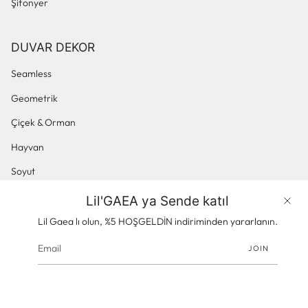
Şifonyer
DUVAR DEKOR
Seamless
Geometrik
Çiçek & Orman
Hayvan
Soyut
Küçük Desenli
Lil'GAEA ya Sende katıl
Ürünler
Panoramik & Manzara
Lil Gaea lı olun, %5 HOŞGELDİN indiriminden yararlanın.
JOIN
© gaeacom 2026
Powered by Shopify