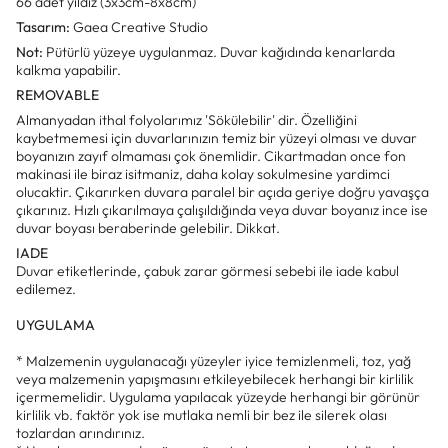
66 adet yıldız (3x3cm-8x8cm)
Tasarım:
Gaea Creative Studio
Not:
Pütürlü yüzeye uygulanmaz.
Duvar kağıdında kenarlarda
kalkma yapabilir.
REMOVABLE
Almanyadan ithal folyolarımız 'Sökülebilir' dir. Özelliğini
kaybetmemesi için duvarlarınızın temiz bir yüzeyi olması ve duvar
boyanızın zayıf olmaması çok önemlidir. Cikartmadan once fon
makinasi ile biraz isitmaniz, daha kolay sokulmesine yardimci
olucaktir. Çıkarırken duvara paralel bir açıda geriye doğru yavaşça
çıkarınız. Hızlı çıkarılmaya çalışıldığında veya duvar boyanız ince ise
duvar boyası beraberinde gelebilir. Dikkat.
IADE
Duvar etiketlerinde, çabuk zarar görmesi sebebi ile iade kabul
edilemez.
UYGULAMA
* Malzemenin uygulanacağı yüzeyler iyice temizlenmeli, toz, yağ
veya malzemenin yapışmasını etkileyebilecek herhangi bir kirlilik
içermemelidir. Uygulama yapılacak yüzeyde herhangi bir görünür
kirlilik vb. faktör yok ise mutlaka nemli bir bez ile silerek olası
tozlardan arındırınız.