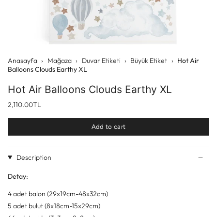
Anasayfa
›
Mağaza
›
Duvar Etiketi
›
Büyük Etiket
›
Hot Air
Balloons Clouds Earthy XL
Hot Air Balloons Clouds Earthy XL
2,110.00TL
Add to cart
Description
Detay:
4 adet balon (29x19cm-48x32cm)
5 adet bulut (8x18cm-15x29cm)