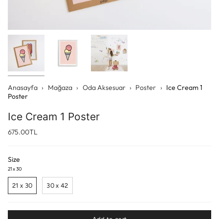
Anasayfa
›
Mağaza
›
Oda Aksesuar
›
Poster
›
Ice Cream 1
Poster
Ice Cream 1 Poster
675.00TL
Size
21 x 30
21 x 30
30 x 42