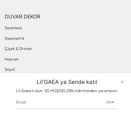
DUVAR DEKOR
Seamless
Geometrik
Çiçek & Orman
Hayvan
Soyut
Küçük Desenli
Lil'GAEA ya Sende katıl
Ürünler
Panoramik & Manzara
Lil Gaea lı olun, %5 HOŞGELDİN indiriminden yararlanın.
JOIN
© gaeacom 2026
Powered by Shopify