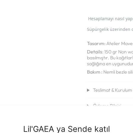
Hesaplamayı nasıl yap
Süpürgelik üzerinden 
Tasarım:
Atelier Mave
Details
:
1
50 gr Non wov
basılmıştır. Bu kağıtl
sağlığına en uygunudur
Bakım :
Nemli bezle sili
Teslimat & Kurulum B
Ödeme Bilgisi
Satış Sonrası Dest
Lil'GAEA ya Sende katıl