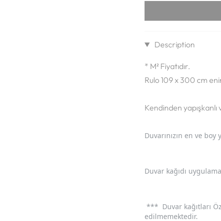
Description
* M² Fiyatıdır.
Rulo 109 x 300 cm eni
Kendinden yapışkanlı ve
Duvarınızın en ve boy 
Duvar kağıdı uygulamas
*** Duvar kağıtları Öz
edilmemektedir.