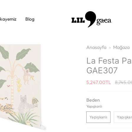
ikayemiz
Blog
Anasayfa
›
Mağaza
La Festa Pa
GAE307
Regular
5,247.00TL
8,745.
price
Beden
Yapışkanlı
Yapışkanlı
Yapışkan