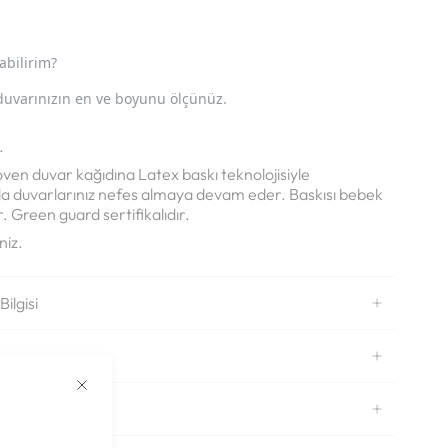
abilirim?
duvarınızın en ve boyunu ölçünüz.
.
en duvar kağıdına Latex baskı teknolojisiyle
arla duvarlarınız nefes almaya devam eder.
Baskısı bebek
. Green guard sertifikalıdır.
niz.
ilgisi
ek