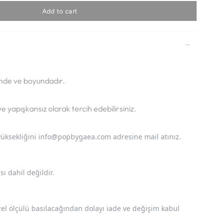
Add to cart
nde ve boyundadır.
 yapışkansız olarak tercih edebilirsiniz.
yüksekliğini info@popbyga
ea.com adresine mail atınız.
ı dahil değildir.
el ölçülü basılacağından dolayı iade ve değişim kabul