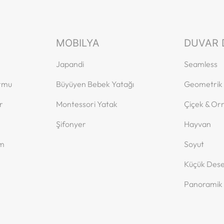
MOBILYA
DUVAR 
Japandi
Seamless
ormu
Büyüyen Bebek Yatağı
Geometrik
r
Montessori Yatak
Çiçek & O
Şifonyer
Hayvan
ım
Soyut
Küçük Dese
Panoramik