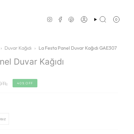
0
Account
Search
Instagram
Facebook
Pinterest
›
Duvar Kağıdı
›
La Festa Panel Duvar Kağıdı GAE307
nel Duvar Kağıdı
00TL
40%
OFF
sız