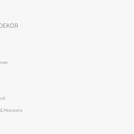
DEKOR
rman
nli
 & Manzara