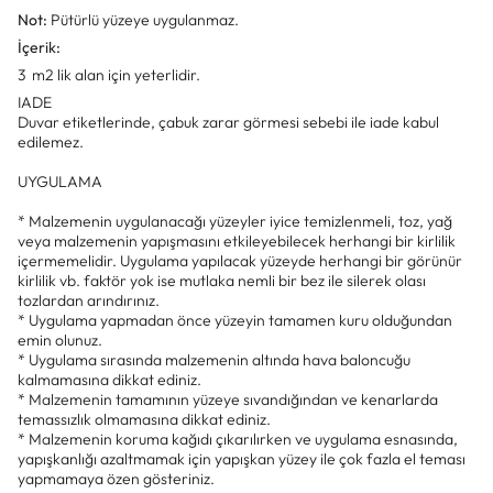
Not:
Pütürlü yüzeye uygulanmaz.
İçerik:
3 m2 lik alan için yeterlidir.
IADE
Duvar etiketlerinde, çabuk zarar görmesi sebebi ile iade kabul
edilemez.
UYGULAMA
* Malzemenin uygulanacağı yüzeyler iyice temizlenmeli, toz, yağ
veya malzemenin yapışmasını etkileyebilecek herhangi bir kirlilik
içermemelidir. Uygulama yapılacak yüzeyde herhangi bir görünür
kirlilik vb. faktör yok ise mutlaka nemli bir bez ile silerek olası
tozlardan arındırınız.
* Uygulama yapmadan önce yüzeyin tamamen kuru olduğundan
emin olunuz.
* Uygulama sırasında malzemenin altında hava baloncuğu
kalmamasına dikkat ediniz.
* Malzemenin tamamının yüzeye sıvandığından ve kenarlarda
temassızlık olmamasına dikkat ediniz.
* Malzemenin koruma kağıdı çıkarılırken ve uygulama esnasında,
yapışkanlığı azaltmamak için yapışkan yüzey ile çok fazla el teması
yapmamaya özen gösteriniz.