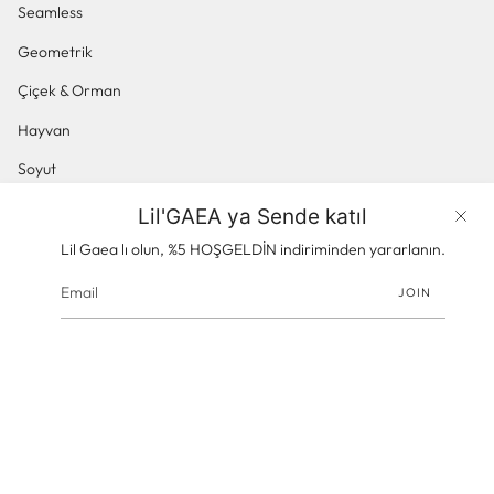
Seamless
Geometrik
Çiçek & Orman
Hayvan
Soyut
Küçük Desenli
Lil'GAEA ya Sende katıl
Ürünler
Panoramik & Manzara
Lil Gaea lı olun, %5 HOŞGELDİN indiriminden yararlanın.
JOIN
© gaeacom 2026
Powered by Shopify