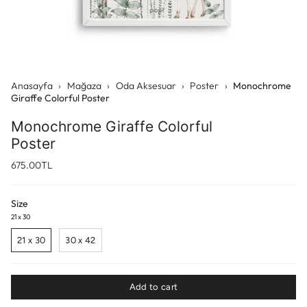
Anasayfa
›
Mağaza
›
Oda Aksesuar
›
Poster
›
Monochrome
Giraffe Colorful Poster
Monochrome Giraffe Colorful
Poster
675.00TL
Size
21 x 30
21 x 30
30 x 42
Add to cart