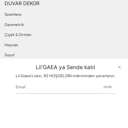
DUVAR DEKOR
Seamless
Geometrik
Çiçek & Orman
Hayvan
Soyut
Küçük Desenli
Lil'GAEA ya Sende katıl
Ürünler
Panoramik & Manzara
Lil Gaea lı olun, %5 HOŞGELDİN indiriminden yararlanın.
JOIN
© gaeacom 2026
Powered by Shopify