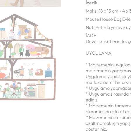
İçerik:
Maks. 18 x 15 cm - 4 x
Mouse House Boş Evle bi
Not:
Pütürlü yüzeye u
İADE
Duvar etiketlerinde, ç
UYGULAMA
* Malzemenin uygulanac
malzemenin yapışmasını
Uygulama yapılacak yüz
mutlaka nemli bir bez il
* Uygulama yapmadan
* Uygulama sırasında
ediniz.
* Malzemenin tamamını
olmamasına dikkat edi
* Malzemenin koruma k
azaltmamak için yapış
gösteriniz.