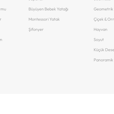
ormu
Büyüyen Bebek Yatağı
Geometrik
r
Montessori Yatak
Çiçek & O
Şifonyer
Hayvan
ım
Soyut
Küçük Dese
Panoramik
© gaeacom 2026
Powered by Shopify