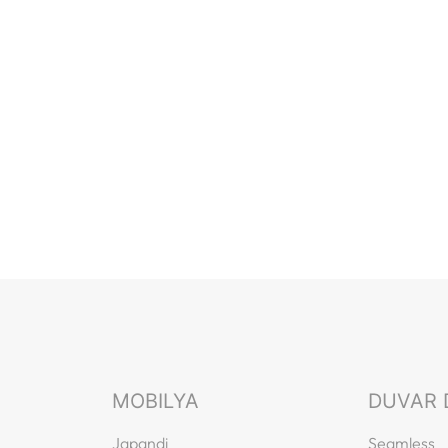
MOBILYA
DUVAR 
Japandi
Seamless