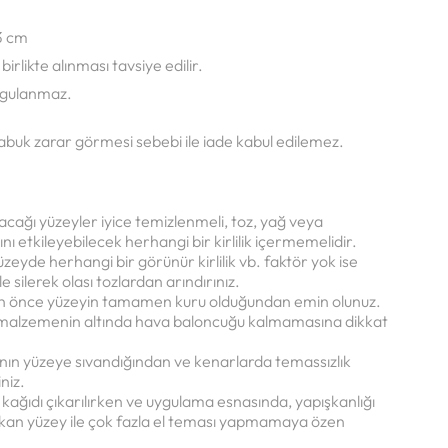
 3 cm
rlikte alınması tavsiye edilir.
ygulanmaz.
abuk zarar görmesi sebebi ile iade kabul edilemez.
ağı yüzeyler iyice temizlenmeli, toz, yağ veya
 etkileyebilecek herhangi bir kirlilik içermemelidir.
eyde herhangi bir görünür kirlilik vb. faktör yok ise
e silerek olası tozlardan arındırınız.
 önce yüzeyin tamamen kuru olduğundan emin olunuz.
 malzemenin altında hava baloncuğu kalmamasına dikkat
n yüzeye sıvandığından ve kenarlarda temassızlık
niz.
ağıdı çıkarılırken ve uygulama esnasında, yapışkanlığı
kan yüzey ile çok fazla el teması yapmamaya özen