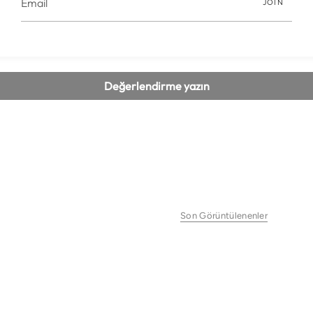
Müşteri Değerlendirmeleri
JOIN
İlk değerlendirmeyi yapan siz olun
Değerlendirme yazın
Son Görüntülenenler