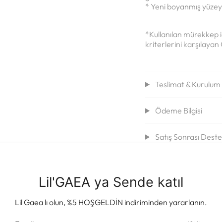
* Yeni boyanmış yüzey
*Kullanılan mürekkep i
kriterlerini karşılayan
Teslimat & Kurulum B
Ödeme Bilgisi
Satış Sonrası Dest
Lil'GAEA ya Sende katıl
Lil Gaea lı olun, %5 HOŞGELDİN indiriminden yararlanın.