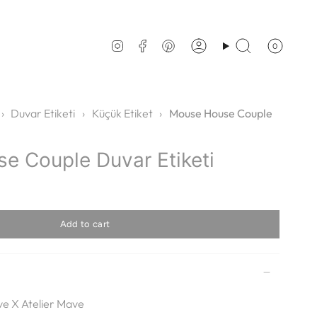
0
Account
Search
Instagram
Facebook
Pinterest
›
Duvar Etiketi
›
Küçük Etiket
›
Mouse House Couple
e Couple Duvar Etiketi
Add to cart
e X Atelier Mave