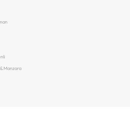
rman
nli
 & Manzara