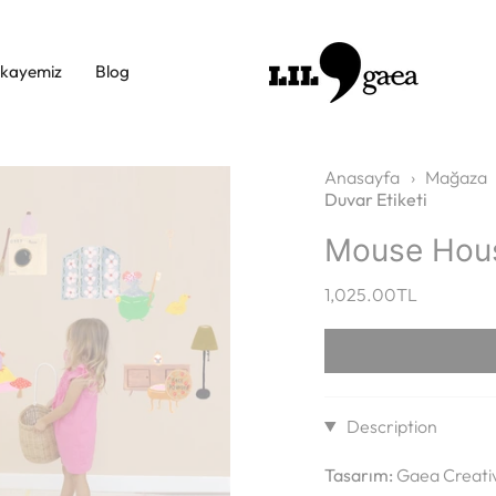
ikayemiz
Blog
Anasayfa
›
Mağaza
Duvar Etiketi
Mouse Hous
1,025.00TL
Description
Tasarım:
Gaea Creativ