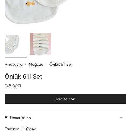
Anasayfa
›
Mağaza
›
Önlük 6'li Set
Önlük 6'li Set
745.00TL
Add to cart
Description
Tasarım:
Lil'Gaea