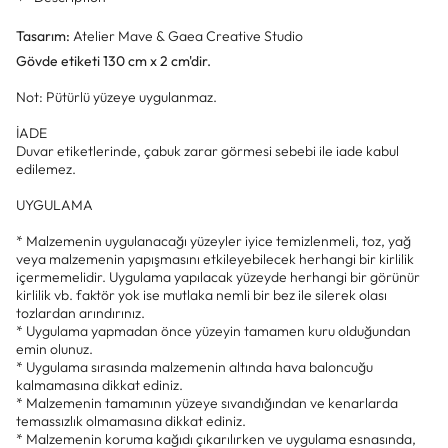
Tasarım:
Atelier Mave &
Gaea Creative Studio
Gövde etiketi 130 cm x 2 cm'dir.
Not: Pütürlü yüzeye uygulanmaz.
İADE
Duvar etiketlerinde, çabuk zarar görmesi sebebi ile iade kabul
edilemez.
UYGULAMA
* Malzemenin uygulanacağı yüzeyler iyice temizlenmeli, toz, yağ
veya malzemenin yapışmasını etkileyebilecek herhangi bir kirlilik
içermemelidir. Uygulama yapılacak yüzeyde herhangi bir görünür
kirlilik vb. faktör yok ise mutlaka nemli bir bez ile silerek olası
tozlardan arındırınız.
* Uygulama yapmadan önce yüzeyin tamamen kuru olduğundan
emin olunuz.
* Uygulama sırasında malzemenin altında hava baloncuğu
kalmamasına dikkat ediniz.
* Malzemenin tamamının yüzeye sıvandığından ve kenarlarda
temassızlık olmamasına dikkat ediniz.
* Malzemenin koruma kağıdı çıkarılırken ve uygulama esnasında,