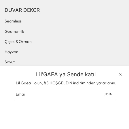
DUVAR DEKOR
Seamless
Geometrik
Çiçek & Orman
Hayvan
Soyut
Küçük Desenli
Lil'GAEA ya Sende katıl
Ürünler
Panoramik & Manzara
Lil Gaea lı olun, %5 HOŞGELDİN indiriminden yararlanın.
JOIN
© gaeacom 2026
Powered by Shopify