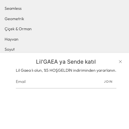
Seamless
Geometrik
Çiçek & Orman
Hayvan
Soyut
Küçük Desenli
Lil'GAEA ya Sende katıl
Ürünler
Panoramik & Manzara
Lil Gaea lı olun, %5 HOŞGELDİN indiriminden yararlanın.
JOIN
© gaeacom 2026
Powered by Shopify