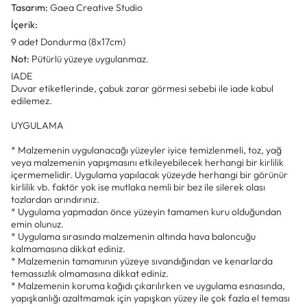
Tasarım:
Gaea Creative Studio
İçerik:
9 adet Dondurma (8x17cm)
Not:
Pütürlü yüzeye uygulanmaz.
IADE
Duvar etiketlerinde, çabuk zarar görmesi sebebi ile iade kabul
edilemez.
UYGULAMA
* Malzemenin uygulanacağı yüzeyler iyice temizlenmeli, toz, yağ
veya malzemenin yapışmasını etkileyebilecek herhangi bir kirlilik
içermemelidir. Uygulama yapılacak yüzeyde herhangi bir görünür
kirlilik vb. faktör yok ise mutlaka nemli bir bez ile silerek olası
tozlardan arındırınız.
* Uygulama yapmadan önce yüzeyin tamamen kuru olduğundan
emin olunuz.
* Uygulama sırasında malzemenin altında hava baloncuğu
kalmamasına dikkat ediniz.
* Malzemenin tamamının yüzeye sıvandığından ve kenarlarda
temassızlık olmamasına dikkat ediniz.
* Malzemenin koruma kağıdı çıkarılırken ve uygulama esnasında,
yapışkanlığı azaltmamak için yapışkan yüzey ile çok fazla el teması