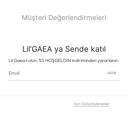
Müşteri Değerlendirmeleri
İlk değerlendirmeyi yapan siz olun
Lil'GAEA ya Sende katıl
Değerlendirme yazın
Lil Gaea lı olun, %5 HOŞGELDİN indiriminden yararlanın.
JOIN
Son Görüntülenenler