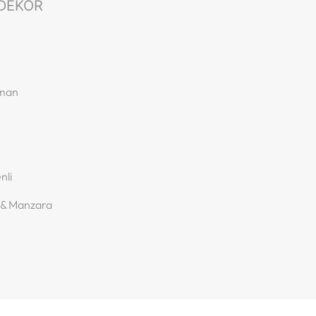
DEKOR
rman
nli
 & Manzara