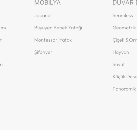
MOBILYA
DUVAR 
Japandi
Seamless
ormu
Büyüyen Bebek Yatağı
Geometrik
r
Montessori Yatak
Çiçek & O
Şifonyer
Hayvan
ım
Soyut
Küçük Dese
Panoramik