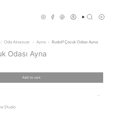
0
Account
Search
Instagram
Facebook
Pinterest
›
Oda Aksesuar
›
Ayna
›
Rudolf Çocuk Odası Ayna
uk Odası Ayna
Add to cart
e Studio