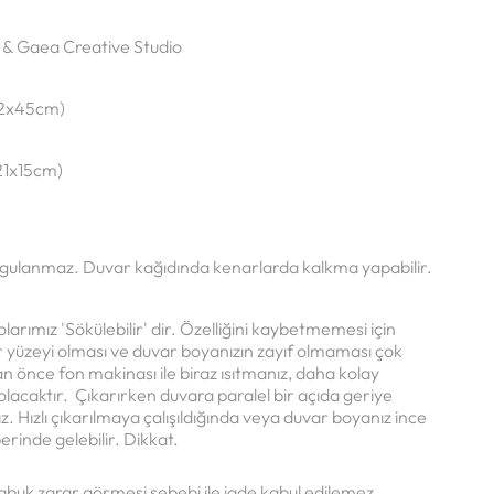
 &
Gaea Creative Studio
32x45cm)
21x15cm)
ygulanmaz.
Duvar kağıdında kenarlarda kalkma yapabilir.
arımız 'Sökülebilir' dir. Özelliğini kaybetmemesi için
ir yüzeyi olması ve duvar boyanızın zayıf olmaması çok
 önce fon makinası ile biraz ısıtmanız, daha kolay
lacaktır. Çıkarırken duvara paralel bir açıda geriye
. Hızlı çıkarılmaya çalışıldığında veya duvar boyanız ince
erinde gelebilir. Dikkat.
abuk zarar görmesi sebebi ile iade kabul edilemez.