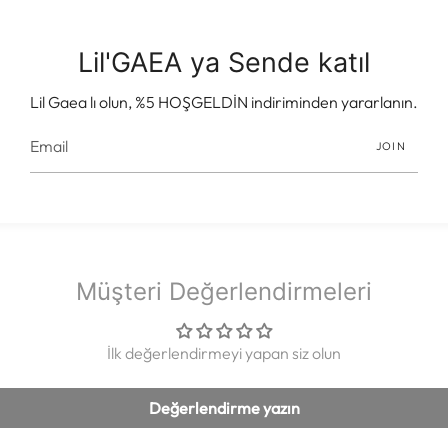
Teslimat & Kurulum B
Lil'GAEA ya Sende katıl
Ödeme Bilgisi
Lil Gaea lı olun, %5 HOŞGELDİN indiriminden yararlanın.
Satış Sonrası Dest
JOIN
Müşteri Değerlendirmeleri
İlk değerlendirmeyi yapan siz olun
Değerlendirme yazın