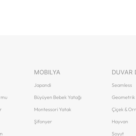
MOBILYA
DUVAR 
Japandi
Seamless
ormu
Büyüyen Bebek Yatağı
Geometrik
r
Montessori Yatak
Çiçek & O
Şifonyer
Hayvan
ım
Soyut