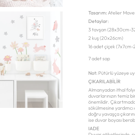
Tasarım:
Atelier Mave
Detaylar
:
3 tavşan (28x30cm-
2 kuş (20x26cm)
16 adet çiçek (7x7cm-
7 adet sap
Not:
Pütürlü yüzeye u
ÇIKARILABİLİR
Almanyadan ithal folyol
duvarlarınızın temiz b
önemlidir. Çıkartmadan
sökülmesine yardımcı o
doğru yavaşça çıkarınız
ise duvar boyası berab
IADE
Duvar etiketlerinde, ç