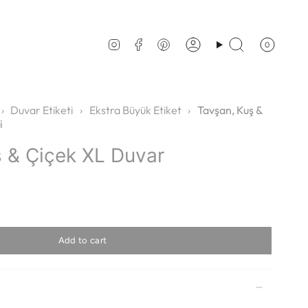
0
Account
Search
Instagram
Facebook
Pinterest
›
Duvar Etiketi
›
Ekstra Büyük Etiket
›
Tavşan, Kuş &
i
 & Çiçek XL Duvar
Add to cart