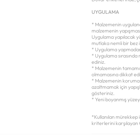
UYGULAMA
* Malzemenin uygulanac
malzemenin yapışmasını
Uygulama yapılacak yüz
mutlaka nemli bir bez il
* Uygulama yapmadan
* Uygulama sırasında
ediniz.
* Malzemenin tamamını
olmamasına dikkat edi
* Malzemenin koruma k
azaltmamak için yapış
gösteriniz.
* Yeni boyanmış yüzey
*Kullanılan mürekkep i
kriterlerini karşılayan