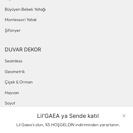
Büyüyen Bebek Yatağı
Montessori Yatak
Şifonyer
DUVAR DEKOR
Seamless
Geometrik
Çiçek & Orman
Hayvan
Soyut
Küçük Desenli
Lil'GAEA ya Sende katıl
Ürünler
Panoramik & Manzara
Lil Gaea lı olun, %5 HOŞGELDİN indiriminden yararlanın.