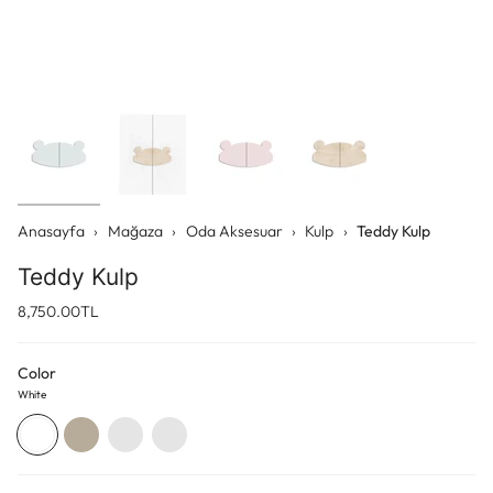
Anasayfa
›
Mağaza
›
Oda Aksesuar
›
Kulp
›
Teddy Kulp
Teddy Kulp
8,750.00TL
Color
White
White
Natural
Celestial
Dawn
Blue
Pink