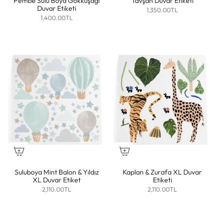
Pembe Sulu Boya Gökkuşağı
Tavşan Duvar Etiketi
Duvar Etiketi
1,350.00TL
1,400.00TL
Suluboya Mint Balon & Yıldız
Kaplan & Zurafa XL Duvar
XL Duvar Etiket
Etiketi
2,110.00TL
2,110.00TL