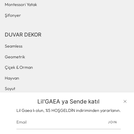
Montessori Yatak
Şifonyer
DUVAR DEKOR
Seamless
Geometrik
Çiçek & Orman
Hayvan
Soyut
Küçük Desenli
Lil'GAEA ya Sende katıl
Ürünler
Panoramik & Manzara
Lil Gaea lı olun, %5 HOŞGELDİN indiriminden yararlanın.
JOIN