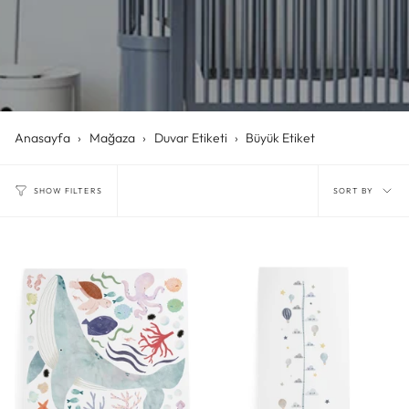
Anasayfa
›
Mağaza
›
Duvar Etiketi
›
Büyük Etiket
Sort
SORT BY
SHOW FILTERS
by