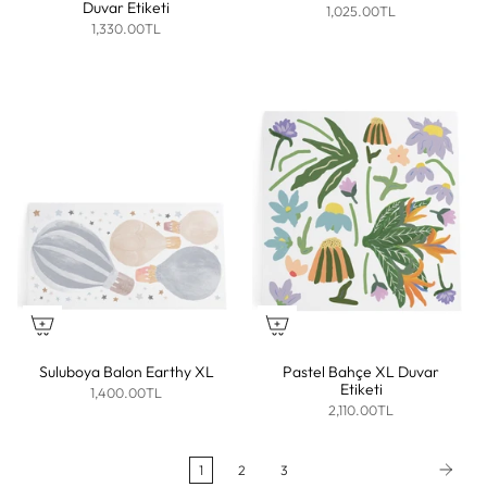
Duvar Etiketi
1,025.00TL
1,330.00TL
Suluboya Balon Earthy XL
Pastel Bahçe XL Duvar
Etiketi
1,400.00TL
2,110.00TL
1
2
3