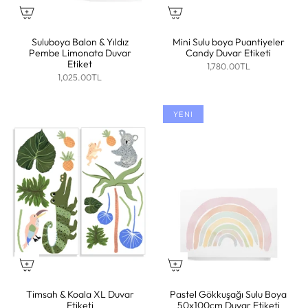
Suluboya Balon & Yıldız
Mini Sulu boya Puantiyeler
Pembe Limonata Duvar
Candy Duvar Etiketi
Etiket
1,780.00TL
1,025.00TL
YENI
Timsah & Koala XL Duvar
Pastel Gökkuşağı Sulu Boya
Etiketi
50x100cm Duvar Etiketi